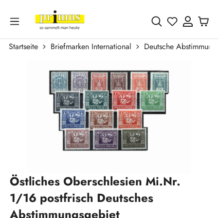
Zum Hauptinhalt springen
Du hast 0 
Startseite
Briefmarken International
Deutsche Abstimmungs
Bildergalerie überspringen
Östliches Oberschlesien Mi.Nr.
1/16 postfrisch Deutsches
Abstimmungsgebiet