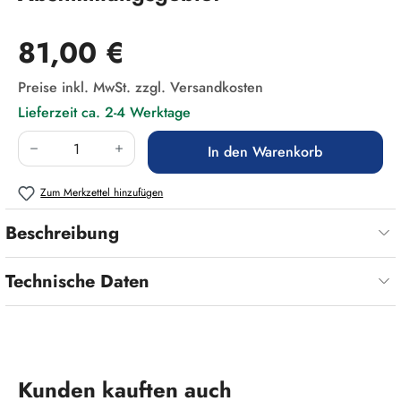
Regulärer Preis:
81,00 €
Preise inkl. MwSt. zzgl. Versandkosten
Lieferzeit ca. 2-4 Werktage
Produkt Anzahl: Gib den gewünschten Wert ein
In den Warenkorb
Zum Merkzettel hinzufügen
Beschreibung
Technische Daten
Produktgalerie überspringen
Kunden kauften auch