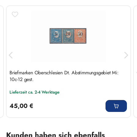
Briefmarken Oberschlesien Dt. Abstimmungsgebiet Mi:
10c-12 gest.
Lieferzeit ca. 2-4 Werktage
Regulärer Preis:
45,00 €
Produktgalerie überspringen
Kunden haben sich ebenfalls