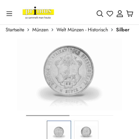
Zum Hauptinhalt springen
Du hast 0 
Startseite
Münzen
Welt Münzen - Historisch
Silber
Bildergalerie überspringen