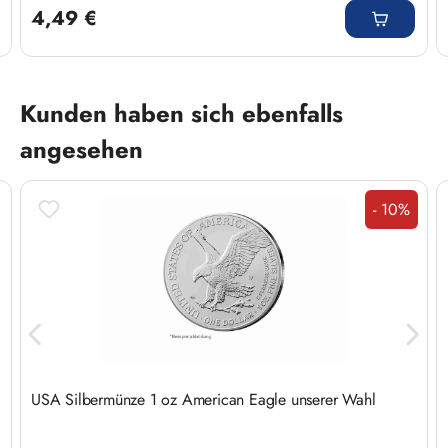
4,49 €
Produktgalerie überspringen
Kunden haben sich ebenfalls
angesehen
- 10%
Rabatt
USA Silbermünze 1 oz American Eagle unserer Wahl