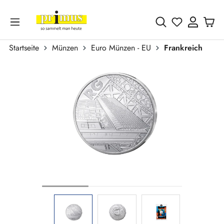
Zum Hauptinhalt springen
Du hast 0 
Startseite
Münzen
Euro Münzen - EU
Frankreich
Bildergalerie überspringen