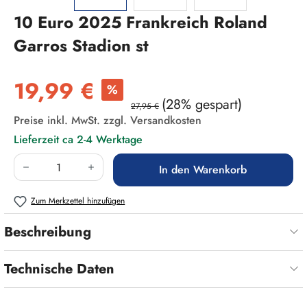
10 Euro 2025 Frankreich Roland
Garros Stadion st
Verkaufspreis:
19,99 €
%
(28% gespart)
27,95 €
Preise inkl. MwSt. zzgl. Versandkosten
Lieferzeit ca 2-4 Werktage
Produkt Anzahl: Gib den gewünschten Wert ein
In den Warenkorb
Zum Merkzettel hinzufügen
Beschreibung
Technische Daten