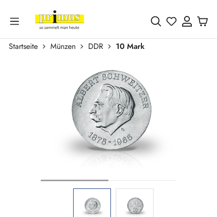
Zum Hauptinhalt springen
Du hast 0 
Startseite
Münzen
DDR
10 Mark
Bildergalerie überspringen