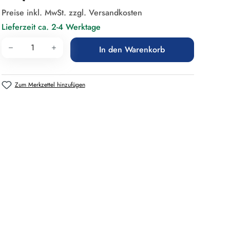
Preise inkl. MwSt. zzgl. Versandkosten
Lieferzeit ca. 2-4 Werktage
Produkt Anzahl: Gib den gewünschten Wert 
In den Warenkorb
Zum Merkzettel hinzufügen