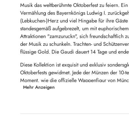
Musik das weltberühmte Oktoberfest zu feiern. Ein 
Vermählung des Bayernkönigs Ludwig I. zurückgeht.
(Lebkuchen-)Herz und viel Hingabe für ihre Gäste 
standesgemäß aufgebrezelt, um mit euphorischem 
Attraktionen "zamzuruckn", sich freundschaftlich
der Musik zu schunkeln. Trachten- und Schützenvere
flüssige Gold. Die Gaudi dauert 14 Tage und ende
Diese Kollektion ist exquisit und exklusiv sonders
Oktoberfests gewidmet. Jede der Münzen der 10-t
Moment, wie die offizielle Wappenfigur von Münc
Mehr Anzeigen
das prächtige Festzelt oder die heimatverbunden B
Kunstmotive reissen Sie mit durch die lebendigen u
10er Kollektion "Oktoberfest München"
Jede Münze mit hochwertigem Farbmotiv
Im Etui inkl. Zertifikat
Produktgalerie überspringen