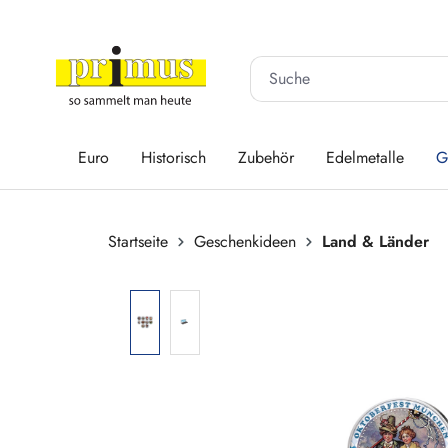
 Hauptinhalt springen
Zur Suche springen
Zur Hauptnavigation springen
Euro
Historisch
Zubehör
Edelmetalle
G
Startseite
Geschenkideen
Land & Länder
Bildergalerie überspringen