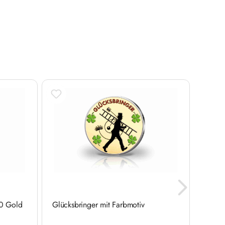
0 Gold
Glücksbringer mit Farbmotiv
Viel G