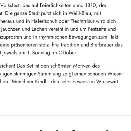
Volksfest, das auf Feierlichkeiten anno 1810, der
 Die ganze Stadt putzt sich in Weiß-Blau, mit
heraus und in Haferlschuh oder Flechtfrisur wird sich
Jauchzen und Lachen vereint in und um Festzelte und
 zuzuprosten und in rhythmischen Bewegungen zum Takt
ine präsentieren stolz ihre Tradition und Bierbrauer das
t jeweils am 1. Sonntag im Oktober.
gleichen! Das Set ist den schönsten Motiven des
eiligen stimmigen Sammlung zeigt einen schönen Wiesn-
hen "Münchner Kindl", den selbstbewussten Wiesnwirt,
rauchstänzer in Dirndl & Tracht. Die farbenprächtigen
nd freudvollen Details.