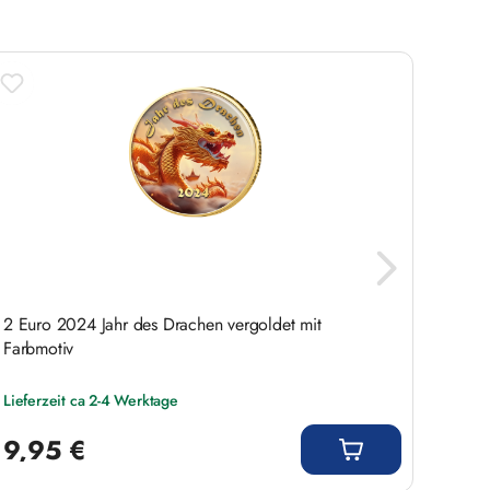
2 Euro 2024 Jahr des Drachen vergoldet mit
2 Euro
Farbmotiv
Lieferzeit ca 2-4 Werktage
Liefer
Regulärer Preis:
Regulär
9,95 €
9,9