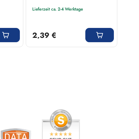
Lieferzeit ca. 2-4 Werktage
Liefer
Regulärer Preis:
Regulär
2,39 €
2,3