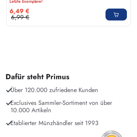
Letzte Exemplare!
Verkaufspreis:
6,49 €
6,99 €
Regulärer Preis:
Dafür steht Primus
Über 120.000 zufriedene Kunden
Exclusives Sammler-Sortiment von über
10.000 Artikeln
Etablierter Münzhändler seit 1993