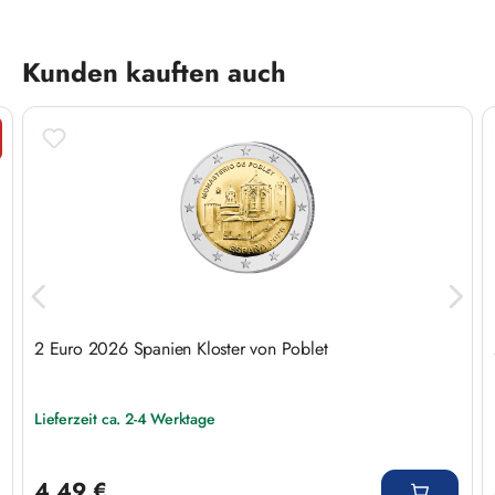
Produktgalerie überspringen
Kunden kauften auch
tt
2 Euro 2026 Spanien Kloster von Poblet
Lieferzeit ca. 2-4 Werktage
Regulärer Preis:
4,49 €