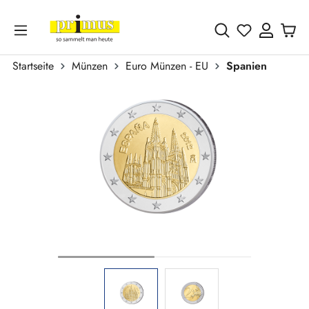
Zum Hauptinhalt springen
Du hast 0 
Startseite
Münzen
Euro Münzen - EU
Spanien
Bildergalerie überspringen