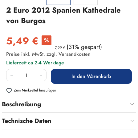
2 Euro 2012 Spanien Kathedrale
von Burgos
Verkaufspreis:
5,49 €
%
(31% gespart)
7,99 €
Preise inkl. MwSt. zzgl. Versandkosten
Lieferzeit ca 2-4 Werktage
Produkt Anzahl: Gib den gewünschten Wert ein
In den Warenkorb
Zum Merkzettel hinzufügen
Beschreibung
Technische Daten