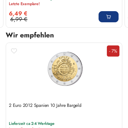
Letzte Exemplare!
Verkaufspreis:
6,49 €
6,99 €
Regulärer Preis:
Wir empfehlen
Produktgalerie überspringen
- 7%
Rabatt
2 Euro 2012 Spanien 10 Jahre Bargeld
Lieferzeit ca 2-4 Werktage