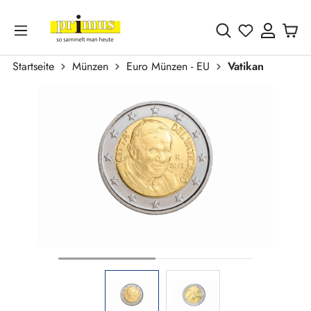
Zum Hauptinhalt springen
Du hast 0 
Startseite
Münzen
Euro Münzen - EU
Vatikan
Bildergalerie überspringen