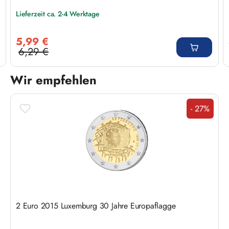
Lieferzeit ca. 2-4 Werktage
Verkaufspreis:
5,99 €
6,29 €
Regulärer Preis:
Wir empfehlen
Produktgalerie überspringen
- 27%
Rabatt
2 Euro 2015 Luxemburg 30 Jahre Europaflagge