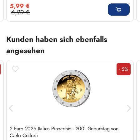
Verkaufspreis:
5,99 €
6,29 €
Regulärer Preis:
Produktgalerie überspringen
Kunden haben sich ebenfalls
angesehen
- 5%
tt
Rabatt
2 Euro 2026 Italien Pinocchio - 200. Geburtstag von
Carlo Collodi