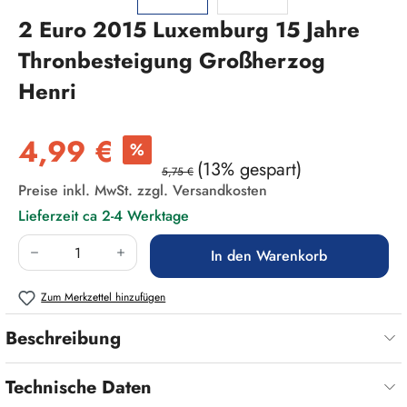
2 Euro 2015 Luxemburg 15 Jahre
Thronbesteigung Großherzog
Henri
Verkaufspreis:
4,99 €
%
(13% gespart)
5,75 €
Preise inkl. MwSt. zzgl. Versandkosten
Lieferzeit ca 2-4 Werktage
Produkt Anzahl: Gib den gewünschten Wert ein
In den Warenkorb
Zum Merkzettel hinzufügen
Beschreibung
Technische Daten