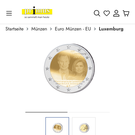
Zum Hauptinhalt springen
Du hast 0 
Startseite
Münzen
Euro Münzen - EU
Luxemburg
Bildergalerie überspringen