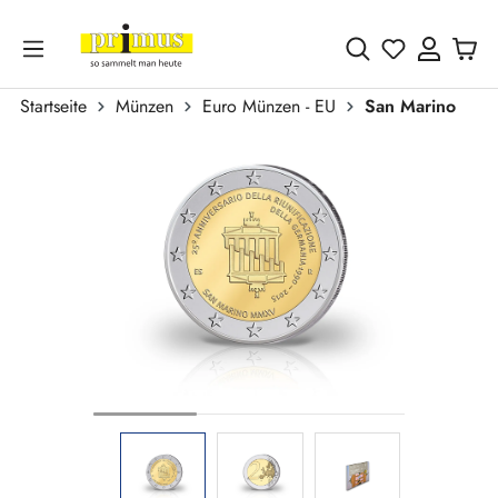
Zum Hauptinhalt springen
Du hast 0 
Startseite
Münzen
Euro Münzen - EU
San Marino
Bildergalerie überspringen