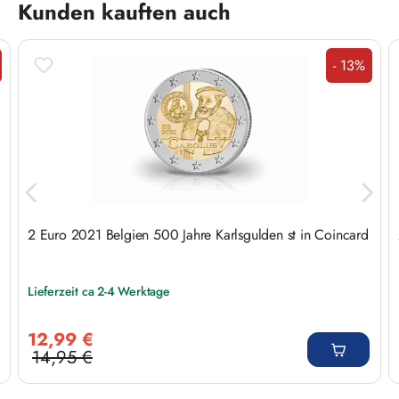
Produktgalerie überspringen
Kunden kauften auch
- 13%
att
Rabatt
2 Euro 2021 Belgien 500 Jahre Karlsgulden st in Coincard
Lieferzeit ca 2-4 Werktage
Verkaufspreis:
12,99 €
14,95 €
Regulärer Preis: