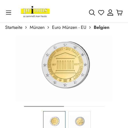
Zum Hauptinhalt springen
Du hast 0 
Startseite
Münzen
Euro Münzen - EU
Belgien
Bildergalerie überspringen