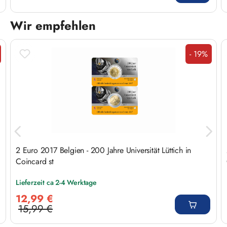
Wir empfehlen
Produktgalerie überspringen
- 19%
tt
Rabatt
2 Euro 2017 Belgien - 200 Jahre Universität Lüttich in
Coincard st
Lieferzeit ca 2-4 Werktage
Verkaufspreis:
12,99 €
15,99 €
Regulärer Preis: