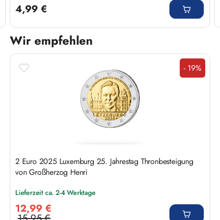
4,99 €
Wir empfehlen
Produktgalerie überspringen
- 19%
Rabatt
2 Euro 2025 Luxemburg 25. Jahrestag Thronbesteigung
von Großherzog Henri
Lieferzeit ca. 2-4 Werktage
Verkaufspreis:
12,99 €
15,95 €
Regulärer Preis: