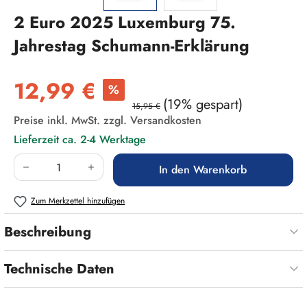
2 Euro 2025 Luxemburg 75.
Jahrestag Schumann-Erklärung
Verkaufspreis:
12,99 €
%
(19% gespart)
15,95 €
Preise inkl. MwSt. zzgl. Versandkosten
Lieferzeit ca. 2-4 Werktage
Produkt Anzahl: Gib den gewünschten Wert ein
In den Warenkorb
Zum Merkzettel hinzufügen
Beschreibung
Technische Daten