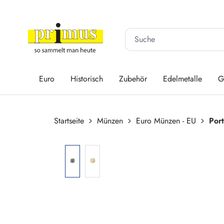
 Hauptinhalt springen
Zur Suche springen
Zur Hauptnavigation springen
Euro
Historisch
Zubehör
Edelmetalle
G
Startseite
Münzen
Euro Münzen - EU
Por
Bildergalerie überspringen