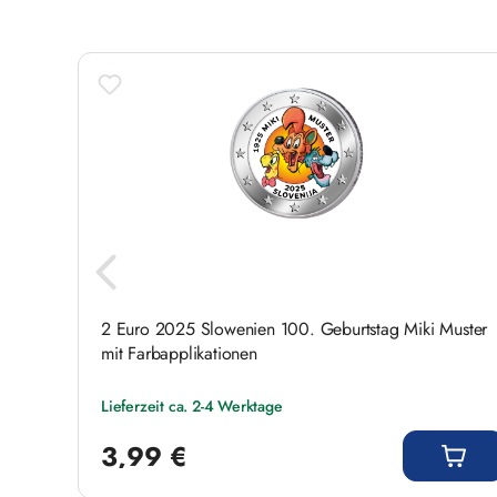
Sichern Sie sich jetzt dieses bedeutungsvolle
Nachhaltigkeit in Ihrer Münzsammlung!
2 Euro 2025 Slowenien 100. Geburtstag Miki Muster
mit Farbapplikationen
Lieferzeit ca. 2-4 Werktage
Regulärer Preis:
3,99 €