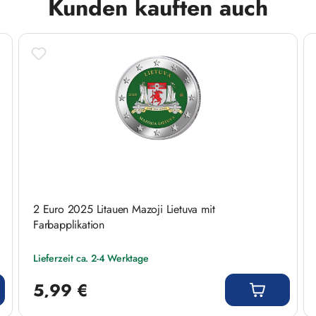
Kunden kauften auch
 Sammlerstück und setzen Sie ein Zeichen für
2 Euro 2025 Litauen Mazoji Lietuva mit
Farbapplikation
Lieferzeit ca. 2-4 Werktage
Regulärer Preis:
5,99 €