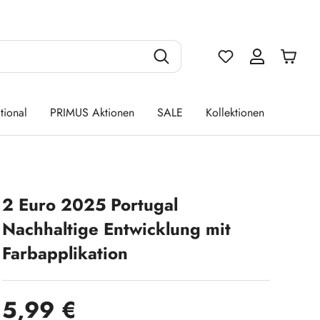
Du hast 0 Produ
tional
PRIMUS Aktionen
SALE
Kollektionen
2 Euro 2025 Portugal
Nachhaltige Entwicklung mit
Farbapplikation
Regulärer Preis:
5,99 €