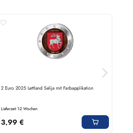
2 Euro 2025 Lettland Selija mit Farbapplikation
2 Eur
Boubou
Lieferzeit 1-2 Wochen
Liefer
Regulärer Preis:
Regulär
3,99 €
3,9