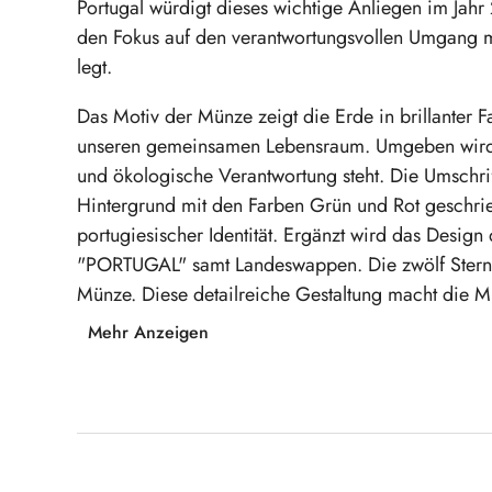
Portugal würdigt dieses wichtige Anliegen im Ja
den Fokus auf den verantwortungsvollen Umgang m
legt.
Das Motiv der Münze zeigt die Erde in brillanter F
unseren gemeinsamen Lebensraum. Umgeben wird s
und ökologische Verantwortung steht. Die Umsc
Hintergrund mit den Farben Grün und Rot geschrie
portugiesischer Identität. Ergänzt wird das Desi
"PORTUGAL" samt Landeswappen. Die zwölf Sterne
Münze. Diese detailreiche Gestaltung macht die 
Umweltbewusste.
Mehr Anzeigen
Mit hochwertiger Farbapplikation
Motiv: Erde mit Blätterkranz und Schriftzug "
Nennwert: 2 Euro - Durchmesser 25,75 mm, 
Produktgalerie überspringen