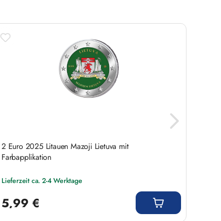
2 Euro 2025 Litauen Mazoji Lietuva mit
2 Euro
Farbapplikation
Lieferzeit ca. 2-4 Werktage
Lieferz
Regulärer Preis:
Regulär
5,99 €
3,9