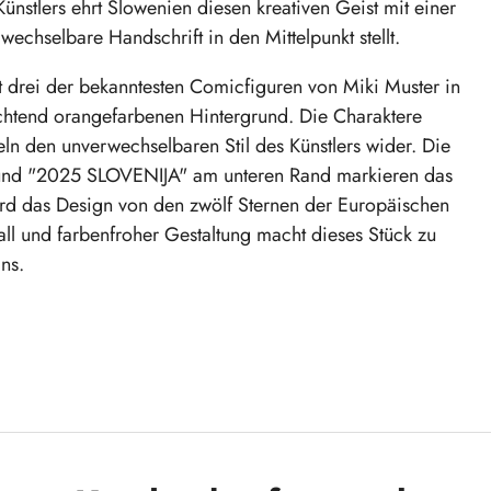
stlers ehrt Slowenien diesen kreativen Geist mit einer
chselbare Handschrift in den Mittelpunkt stellt.
t drei der bekanntesten Comicfiguren von Miki Muster in
euchtend orangefarbenen Hintergrund. Die Charaktere
ln den unverwechselbaren Stil des Künstlers wider. Die
und "2025 SLOVENIJA" am unteren Rand markieren das
rd das Design von den zwölf Sternen der Europäischen
l und farbenfroher Gestaltung macht dieses Stück zu
ns.
angefarbenem Hintergrund
Gewicht 8,5 g
mmlerstück und feiern Sie den 100. Geburtstag eines