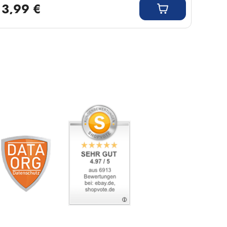
3,99 €
5,9