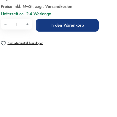
Preise inkl. MwSt. zzgl. Versandkosten
Lieferzeit ca. 2-4 Werktage
Produkt Anzahl: Gib den gewünschten Wert 
In den Warenkorb
Zum Merkzettel hinzufügen