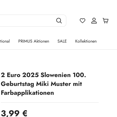
Du hast 0 Produ
tional
PRIMUS Aktionen
SALE
Kollektionen
2 Euro 2025 Slowenien 100.
Geburtstag Miki Muster mit
Farbapplikationen
Regulärer Preis:
3,99 €