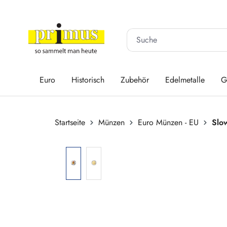
 Hauptinhalt springen
Zur Suche springen
Zur Hauptnavigation springen
Euro
Historisch
Zubehör
Edelmetalle
G
Startseite
Münzen
Euro Münzen - EU
Slo
Bildergalerie überspringen