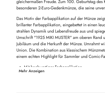
gleichermaßen Freude. Zum 100. Geburtstag des Kün
besonderen 2-Euro-Gedenkmünze, die seine unverwe
Das Motiv der Farbapplikation auf der Münze zeig
brillanter Farbapplikation, eingebettet in einen l
strahlen Dynamik und Lebensfreude aus und spiege
Umschrift "1925 MIKI MUSTER" am oberen Rand 
Jubiläum und die Herkunft der Münze. Umrahmt wi
Union. Die Kombination aus klassischem Münzmetal
einem echten Highlight für Sammler und Comic-Fa
Mit hochwertiger Farbapplikation
Mehr Anzeigen
Motiv: Comicfiguren von Miki Muster vor or
Nennwert: 2 Euro - Durchmesser 25,75 mm, 
Sichern Sie sich jetzt dieses einzigartige Sa
Comic-Meisters in Ihrer Münzsammlung!
Produktgalerie überspringen