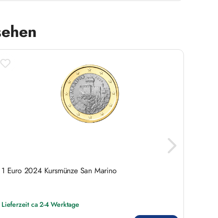
sehen
1 Euro 2024 Kursmünze San Marino
2 Eur
Farbap
Lieferzeit ca 2-4 Werktage
Liefer
Regulärer Preis:
Regulär