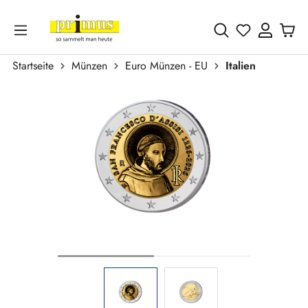
Zum Hauptinhalt springen
Du hast 0 
Startseite
Münzen
Euro Münzen - EU
Italien
Bildergalerie überspringen