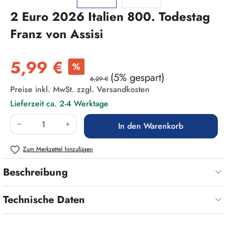
2 Euro 2026 Italien 800. Todestag
Franz von Assisi
Verkaufspreis:
5,99 €
%
(5% gespart)
6,29 €
Preise inkl. MwSt. zzgl. Versandkosten
Lieferzeit ca. 2-4 Werktage
Produkt Anzahl: Gib den gewünschten Wert ein
In den Warenkorb
Zum Merkzettel hinzufügen
Beschreibung
Technische Daten