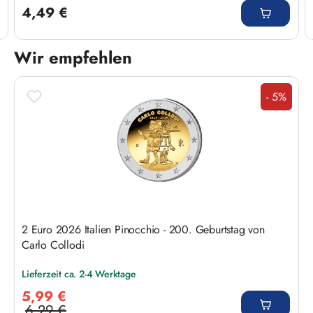
4,49 €
Wir empfehlen
Produktgalerie überspringen
- 5%
Rabatt
2 Euro 2026 Italien Pinocchio - 200. Geburtstag von
Carlo Collodi
Lieferzeit ca. 2-4 Werktage
Verkaufspreis:
5,99 €
6,29 €
Regulärer Preis: