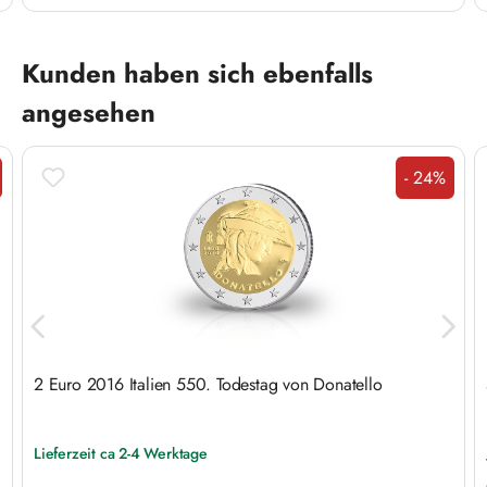
Produktgalerie überspringen
Kunden haben sich ebenfalls
angesehen
- 24%
att
Rabatt
2 Euro 2016 Italien 550. Todestag von Donatello
Lieferzeit ca 2-4 Werktage