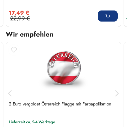
Verkaufspreis:
17,49 €
22,99 €
Regulärer Preis:
Wir empfehlen
Produktgalerie überspringen
2 Euro vergoldet Österreich Flagge mit Farbapplikation
Lieferzeit ca. 2-4 Werktage
Regulärer Preis: