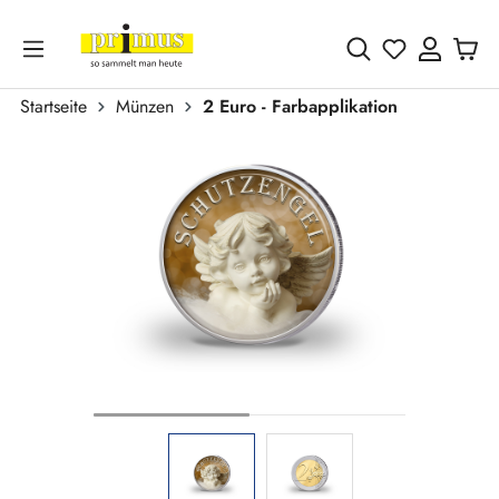
Zum Hauptinhalt springen
Du hast 0 
Startseite
Münzen
2 Euro - Farbapplikation
Bildergalerie überspringen