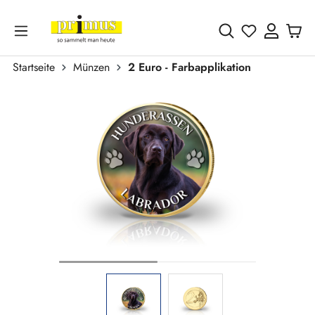
Zum Hauptinhalt springen
Du hast 0 
Startseite
Münzen
2 Euro - Farbapplikation
Bildergalerie überspringen