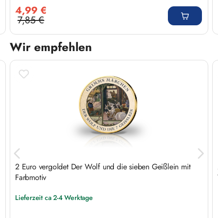
Verkaufspreis:
4,99 €
7,85 €
Regulärer Preis:
Wir empfehlen
Produktgalerie überspringen
2 Euro vergoldet Der Wolf und die sieben Geißlein mit
Farbmotiv
Lieferzeit ca 2-4 Werktage
Regulärer Preis: