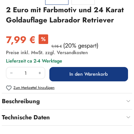
2 Euro mit Farbmotiv und 24 Karat
Goldauflage Labrador Retriever
Verkaufspreis:
7,99 €
%
(20% gespart)
9,95 €
Preise inkl. MwSt. zzgl. Versandkosten
Lieferzeit ca 2-4 Werktage
Produkt Anzahl: Gib den gewünschten Wert ein
In den Warenkorb
Zum Merkzettel hinzufügen
Beschreibung
Technische Daten