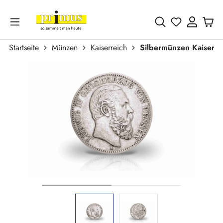
Zum Hauptinhalt springen
Du hast 0 
Startseite
Münzen
Kaiserreich
Silbermünzen Kaiserre
Bildergalerie überspringen