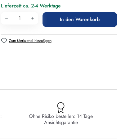
Lieferzeit ca. 2-4 Werktage
Produkt Anzahl: Gib den gewünschten Wert 
In den Warenkorb
Zum Merkzettel hinzufügen
:
Ohne Risiko bestellen: 14 Tage
Ansichtsgarantie