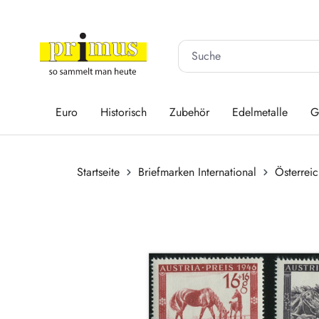
 Hauptinhalt springen
Zur Suche springen
Zur Hauptnavigation springen
Euro
Historisch
Zubehör
Edelmetalle
G
Startseite
Briefmarken International
Österrei
Bildergalerie überspringen