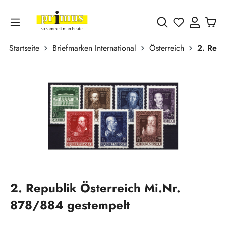
Zum Hauptinhalt springen
Du hast 0 
Startseite
Briefmarken International
Österreich
2. Repu
Bildergalerie überspringen
2. Republik Österreich Mi.Nr.
878/884 gestempelt