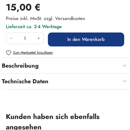
Regulärer Preis:
15,00 €
Preise inkl. MwSt. zzgl. Versandkosten
Lieferzeit ca. 2-4 Werktage
Produkt Anzahl: Gib den gewünschten Wert ein
In den Warenkorb
Zum Merkzettel hinzufügen
Beschreibung
Technische Daten
Produktgalerie überspringen
Kunden haben sich ebenfalls
angesehen