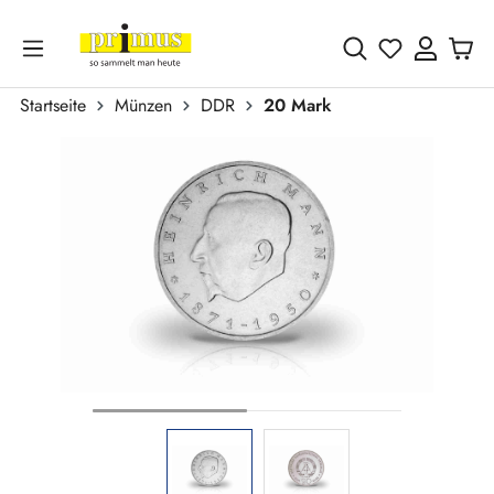
Zum Hauptinhalt springen
Du hast 0 
Startseite
Münzen
DDR
20 Mark
Bildergalerie überspringen