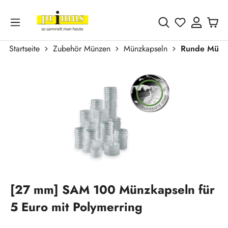
Zum Hauptinhalt springen
Du hast 0 
Startseite
Zubehör Münzen
Münzkapseln
Runde Münz
Bildergalerie überspringen
[27 mm] SAM 100 Münzkapseln für
5 Euro mit Polymerring