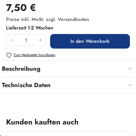
Regulärer Preis:
7,50 €
Preise inkl. MwSt. zzgl. Versandkosten
Lieferzeit 1-2 Wochen
Produkt Anzahl: Gib den gewünschten Wert ein
In den Warenkorb
Zum Merkzettel hinzufügen
Beschreibung
Technische Daten
Produktgalerie überspringen
Kunden kauften auch