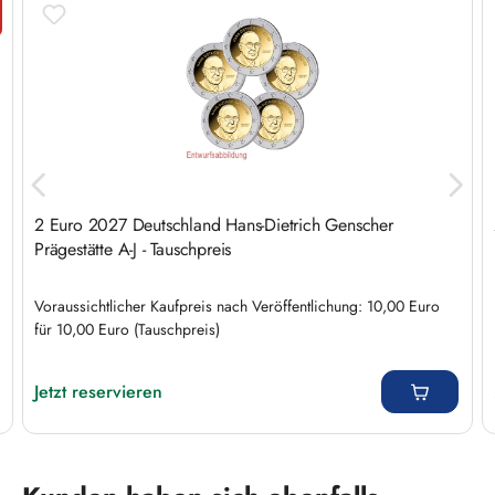
tt
2 Euro 2027 Deutschland Hans-Dietrich Genscher
Prägestätte A-J - Tauschpreis
Voraussichtlicher Kaufpreis nach Veröffentlichung: 10,00 Euro
für 10,00 Euro (Tauschpreis)
Regulärer Preis:
Jetzt reservieren
Produktgalerie überspringen