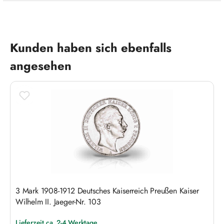
Produktgalerie überspringen
Kunden haben sich ebenfalls
angesehen
3 Mark 1908-1912 Deutsches Kaiserreich Preußen Kaiser
Wilhelm II. Jaeger-Nr. 103
Lieferzeit ca. 2-4 Werktage