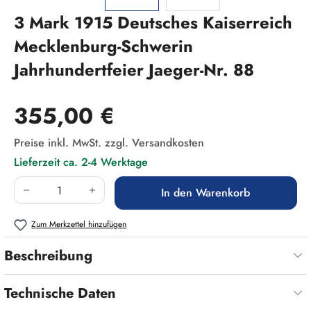
3 Mark 1915 Deutsches Kaiserreich
Mecklenburg-Schwerin
Jahrhundertfeier Jaeger-Nr. 88
Regulärer Preis:
355,00 €
Preise inkl. MwSt. zzgl. Versandkosten
Lieferzeit ca. 2-4 Werktage
Produkt Anzahl: Gib den gewünschten Wert ein
In den Warenkorb
Zum Merkzettel hinzufügen
Beschreibung
Technische Daten