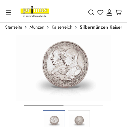
Zum Hauptinhalt springen
Du hast 0 
Startseite
Münzen
Kaiserreich
Silbermünzen Kaiserre
Bildergalerie überspringen