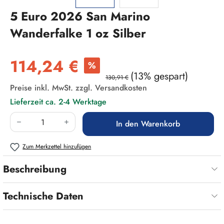
5 Euro 2026 San Marino
Wanderfalke 1 oz Silber
Verkaufspreis:
114,24 €
%
(13% gespart)
130,91 €
Preise inkl. MwSt. zzgl. Versandkosten
Lieferzeit ca. 2-4 Werktage
Produkt Anzahl: Gib den gewünschten Wert ein
In den Warenkorb
Zum Merkzettel hinzufügen
Beschreibung
Technische Daten