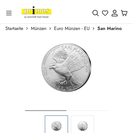
Zum Hauptinhalt springen
Du hast 0 
Startseite
Münzen
Euro Münzen - EU
San Marino
Bildergalerie überspringen