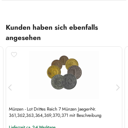
Produktgalerie überspringen
Kunden haben sich ebenfalls
angesehen
Münzen - Lot Drittes Reich 7 Münzen Jaeger-Nr.
361,362,363,364,369,370,371 mit Beschreibung
Lieferzeit ca. 2-4 Werktage