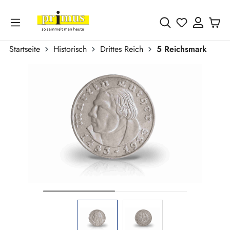
Zum Hauptinhalt springen
Du hast 0 
Startseite
Historisch
Drittes Reich
5 Reichsmark
Bildergalerie überspringen