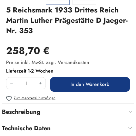
5 Reichsmark 1933 Drittes Reich
Martin Luther Prägestätte D Jaeger-
Nr. 353
Regulärer Preis:
258,70 €
Preise inkl. MwSt. zzgl. Versandkosten
Lieferzeit 1-2 Wochen
Produkt Anzahl: Gib den gewünschten Wert ein
In den Warenkorb
Zum Merkzettel hinzufügen
Beschreibung
Technische Daten