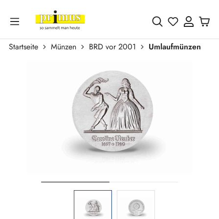
Zum Hauptinhalt springen
Du hast 0 
Startseite
Münzen
BRD vor 2001
Umlaufmünzen
Bildergalerie überspringen