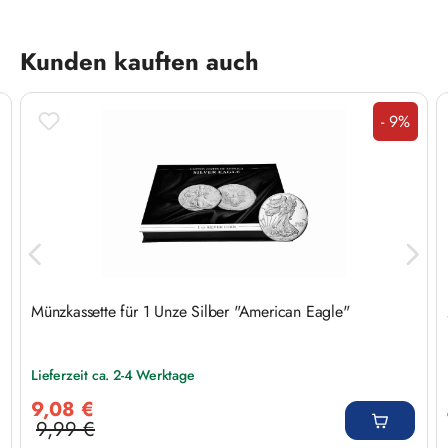
Produktgalerie überspringen
Kunden kauften auch
- 9%
Rabatt
Münzkassette für 1 Unze Silber "American Eagle"
Lieferzeit ca. 2-4 Werktage
Verkaufspreis:
9,08 €
9,99 €
Regulärer Preis: