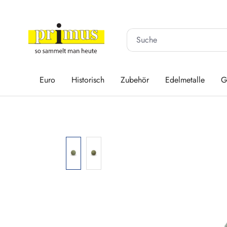
 Hauptinhalt springen
Zur Suche springen
Zur Hauptnavigation springen
Euro
Historisch
Zubehör
Edelmetalle
G
Bildergalerie überspringen