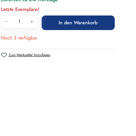
Letzte Exemplare!
Produkt Anzahl: Gib den gewünschten Wert 
In den Warenkorb
Noch 3 verfügbar
Zum Merkzettel hinzufügen