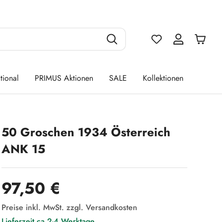
Du hast 0 Produ
tional
PRIMUS Aktionen
SALE
Kollektionen
50 Groschen 1934 Österreich
ANK 15
Regulärer Preis:
97,50 €
Preise inkl. MwSt. zzgl. Versandkosten
Lieferzeit ca 2-4 Werktage