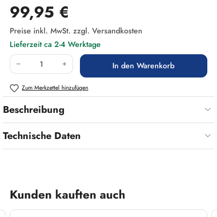
Regulärer Preis:
99,95 €
Preise inkl. MwSt. zzgl. Versandkosten
Lieferzeit ca 2-4 Werktage
Produkt Anzahl: Gib den gewünschten Wert ein
In den Warenkorb
Zum Merkzettel hinzufügen
Beschreibung
Technische Daten
Produktgalerie überspringen
Kunden kauften auch