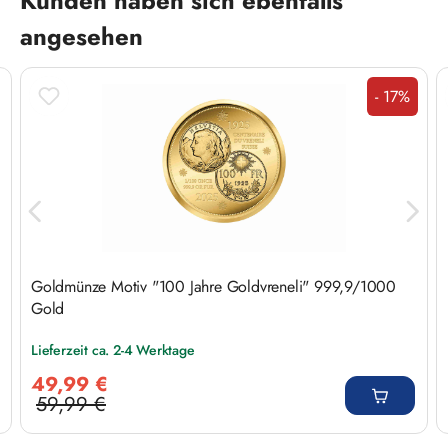
Kunden haben sich ebenfalls
angesehen
- 17%
Rabatt
Goldmünze Motiv "100 Jahre Goldvreneli" 999,9/1000
Gold
Lieferzeit ca. 2-4 Werktage
Verkaufspreis:
49,99 €
59,99 €
Regulärer Preis: