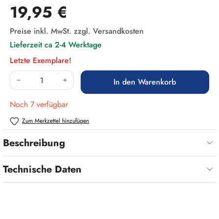
Regulärer Preis:
19,95 €
Preise inkl. MwSt. zzgl. Versandkosten
Lieferzeit ca 2-4 Werktage
Letzte Exemplare!
Produkt Anzahl: Gib den gewünschten Wert ein
In den Warenkorb
Noch 7 verfügbar
Zum Merkzettel hinzufügen
Beschreibung
Technische Daten