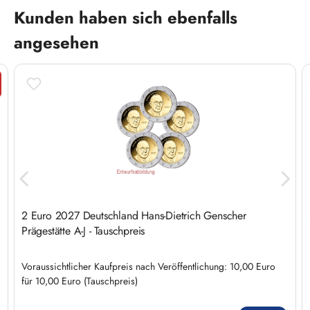
Produktgalerie überspringen
Kunden haben sich ebenfalls
angesehen
t
2 Euro 2027 Deutschland Hans-Dietrich Genscher
Prägestätte A-J - Tauschpreis
Voraussichtlicher Kaufpreis nach Veröffentlichung: 10,00 Euro
für 10,00 Euro (Tauschpreis)
Regulärer Preis: