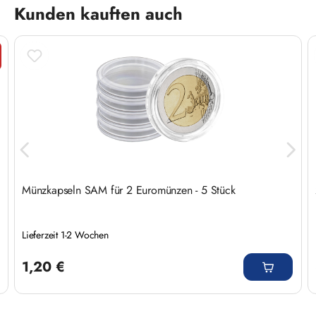
Produktgalerie überspringen
Kunden kauften auch
t
Münzkapseln SAM für 2 Euromünzen - 5 Stück
Lieferzeit 1-2 Wochen
Regulärer Preis:
1,20 €