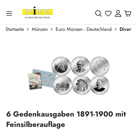
Zum Hauptinhalt springen
Du hast 0 
Startseite
Münzen
Euro Münzen - Deutschland
Divers
Bildergalerie überspringen
6 Gedenkausgaben 1891-1900 mit
Feinsilberauflage