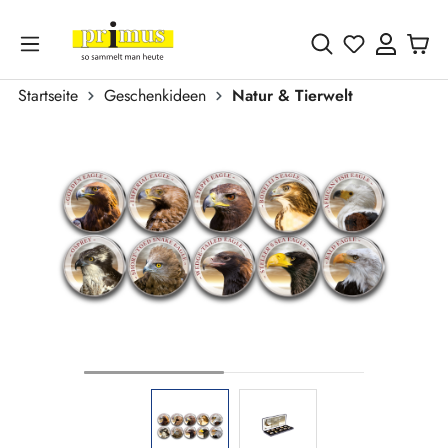
Zum Hauptinhalt springen
Du hast 0 
Startseite
Geschenkideen
Natur & Tierwelt
Bildergalerie überspringen