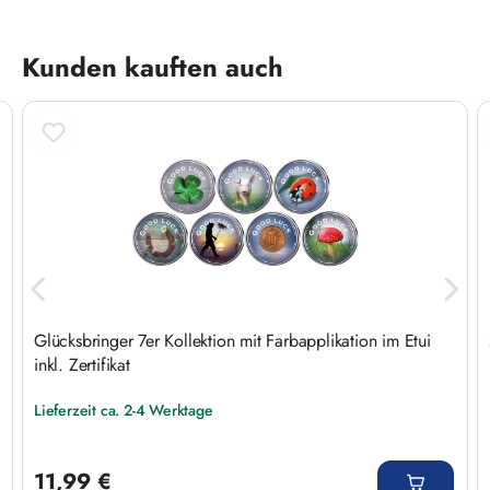
Produktgalerie überspringen
Kunden kauften auch
Glücksbringer 7er Kollektion mit Farbapplikation im Etui
inkl. Zertifikat
Lieferzeit ca. 2-4 Werktage
Regulärer Preis:
11,99 €