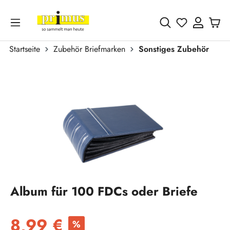
Zum Hauptinhalt springen
Du hast 0 
Startseite
Zubehör Briefmarken
Sonstiges Zubehör
Bildergalerie überspringen
Album für 100 FDCs oder Briefe
Verkaufspreis:
8,99 €
%