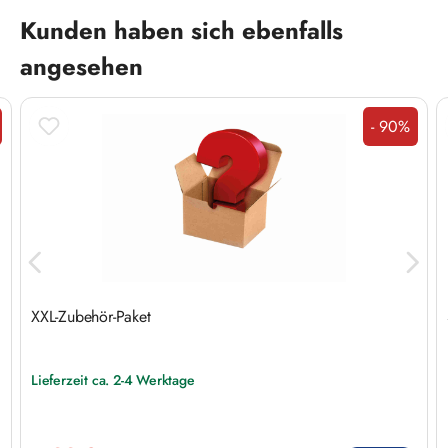
Produktgalerie überspringen
Kunden haben sich ebenfalls
angesehen
- 90%
t
Rabatt
XXL-Zubehör-Paket
Lieferzeit ca. 2-4 Werktage
Verkaufspreis: