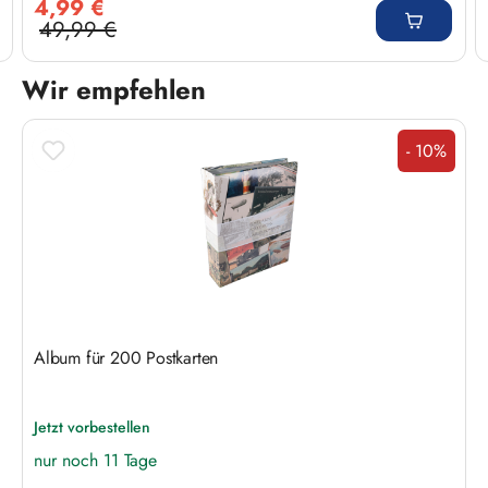
4,99 €
49,99 €
Regulärer Preis:
Wir empfehlen
Produktgalerie überspringen
- 10%
Rabatt
Album für 200 Postkarten
Jetzt vorbestellen
nur noch 11 Tage