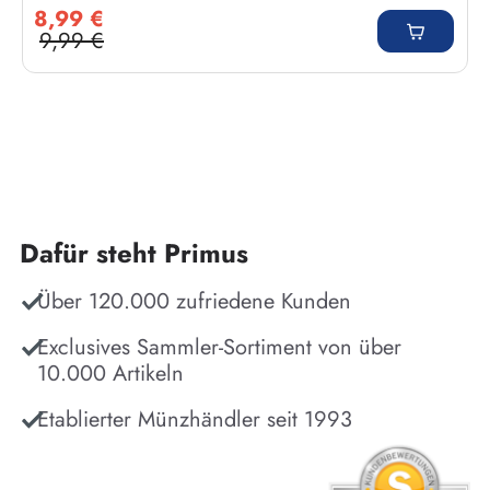
Verkaufspreis:
8,99 €
9,99 €
Regulärer Preis:
Dafür steht Primus
Über 120.000 zufriedene Kunden
Exclusives Sammler-Sortiment von über
10.000 Artikeln
Etablierter Münzhändler seit 1993