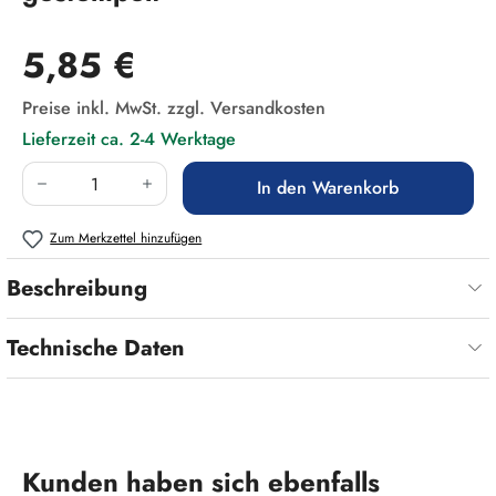
Regulärer Preis:
5,85 €
Preise inkl. MwSt. zzgl. Versandkosten
Lieferzeit ca. 2-4 Werktage
Produkt Anzahl: Gib den gewünschten Wert ein
In den Warenkorb
Zum Merkzettel hinzufügen
Beschreibung
Technische Daten
Produktgalerie überspringen
Kunden haben sich ebenfalls