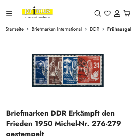
Zum Hauptinhalt springen
Du hast 0 
Startseite
Briefmarken International
DDR
Frühausgabe
Bildergalerie überspringen
Briefmarken DDR Erkämpft den
Frieden 1950 Michel-Nr. 276-279
gestempelt