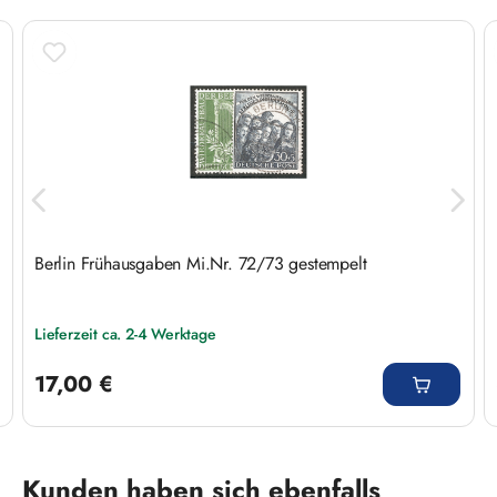
Berlin Frühausgaben Mi.Nr. 72/73 gestempelt
Lieferzeit ca. 2-4 Werktage
Regulärer Preis:
17,00 €
Produktgalerie überspringen
Kunden haben sich ebenfalls