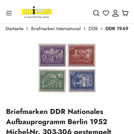
Zum Hauptinhalt springen
Du hast 0 
Startseite
Briefmarken International
DDR
DDR 1949 - 
Bildergalerie überspringen
Briefmarken DDR Nationales
Aufbauprogramm Berlin 1952
Michel-Nr. 303-306 gestempelt