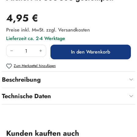
Regulärer Preis:
4,95 €
Preise inkl. MwSt. zzgl. Versandkosten
Lieferzeit ca. 2-4 Werktage
Produkt Anzahl: Gib den gewünschten Wert ein
In den Warenkorb
Zum Merkzettel hinzufügen
Beschreibung
Technische Daten
Produktgalerie überspringen
Kunden kauften auch