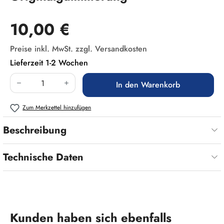
Regulärer Preis:
10,00 €
Preise inkl. MwSt. zzgl. Versandkosten
Lieferzeit 1-2 Wochen
Produkt Anzahl: Gib den gewünschten Wert ein
In den Warenkorb
Zum Merkzettel hinzufügen
Beschreibung
Technische Daten
Produktgalerie überspringen
Kunden haben sich ebenfalls