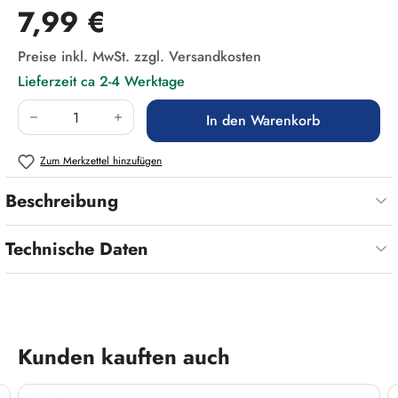
Regulärer Preis:
7,99 €
Preise inkl. MwSt. zzgl. Versandkosten
Lieferzeit ca 2-4 Werktage
Produkt Anzahl: Gib den gewünschten Wert ein
In den Warenkorb
Zum Merkzettel hinzufügen
Beschreibung
Technische Daten
Produktgalerie überspringen
Kunden kauften auch