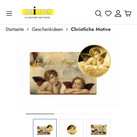
Zum Hauptinhalt springen
Du hast 0 
Startseite
Geschenkideen
Christliche Motive
Bildergalerie überspringen