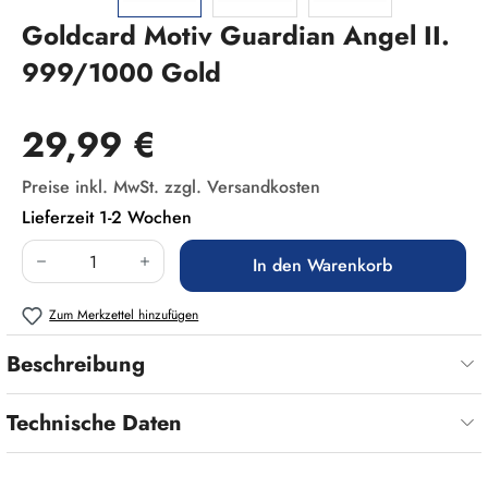
Goldcard Motiv Guardian Angel II.
999/1000 Gold
Regulärer Preis:
29,99 €
Preise inkl. MwSt. zzgl. Versandkosten
Lieferzeit 1-2 Wochen
Produkt Anzahl: Gib den gewünschten Wert ein
In den Warenkorb
Zum Merkzettel hinzufügen
Beschreibung
Technische Daten