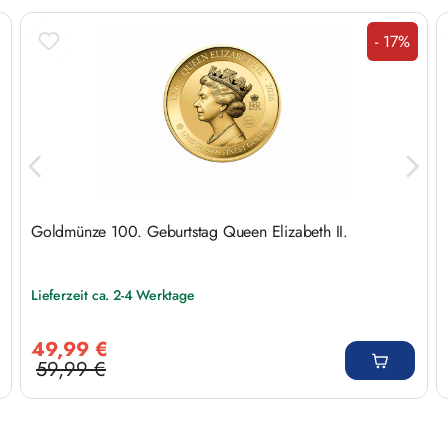
- 17%
Rabatt
Goldmünze 100. Geburtstag Queen Elizabeth II.
Lieferzeit ca. 2-4 Werktage
Verkaufspreis:
49,99 €
59,99 €
Regulärer Preis: