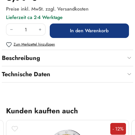
Preise inkl. MwSt. zzgl. Versandkosten
Lieferzeit ca 2-4 Werktage
Produkt Anzahl: Gib den gewünschten Wert ein
In den Warenkorb
Zum Merkzettel hinzufügen
Beschreibung
Technische Daten
Produktgalerie überspringen
Kunden kauften auch
- 12%
Rabatt