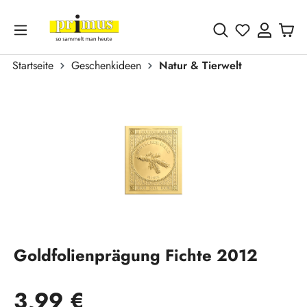
Zum Hauptinhalt springen
Du hast 0 
Startseite
Geschenkideen
Natur & Tierwelt
Bildergalerie überspringen
Goldfolienprägung Fichte 2012
Regulärer Preis:
3,99 €