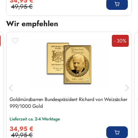
34,95 €
49,95 €
Regulärer Preis:
Wir empfehlen
Produktgalerie überspringen
- 30%
t
Rabatt
Goldmünzbarren Bundespräsident Richard von Weizsäcker
999/1000 Gold
Lieferzeit ca. 2-4 Werktage
Verkaufspreis:
34,95 €
49,95 €
Regulärer Preis: