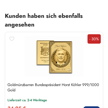
Produktgalerie überspringen
Kunden haben sich ebenfalls
angesehen
- 30%
Rabatt
Goldmünzbarren Bundespräsident Horst Köhler 999/1000
Gold
Lieferzeit ca. 2-4 Werktage
Verkaufspreis: