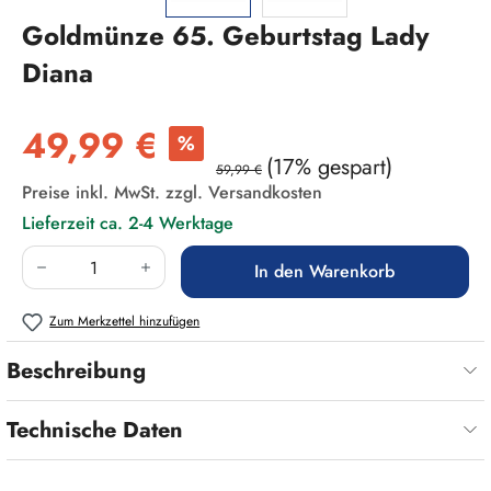
Goldmünze 65. Geburtstag Lady
Diana
Verkaufspreis:
49,99 €
%
(17% gespart)
59,99 €
Preise inkl. MwSt. zzgl. Versandkosten
Lieferzeit ca. 2-4 Werktage
Produkt Anzahl: Gib den gewünschten Wert ein
In den Warenkorb
Zum Merkzettel hinzufügen
Beschreibung
Technische Daten