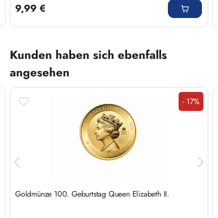
9,99 €
Produktgalerie überspringen
Kunden haben sich ebenfalls
angesehen
- 17%
Rabatt
Goldmünze 100. Geburtstag Queen Elizabeth II.