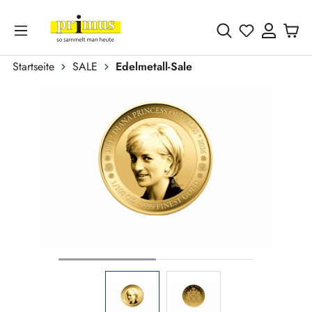
Zum Hauptinhalt springen
Du hast 0 
Startseite
SALE
Edelmetall-Sale
Bildergalerie überspringen