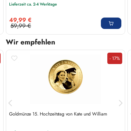
Lieferzeit ca. 2-4 Werktage
Verkaufspreis:
49,99 €
59,99 €
Regulärer Preis:
Wir empfehlen
Produktgalerie überspringen
- 17%
tt
Rabatt
Goldmünze 15. Hochzeitstag von Kate und William