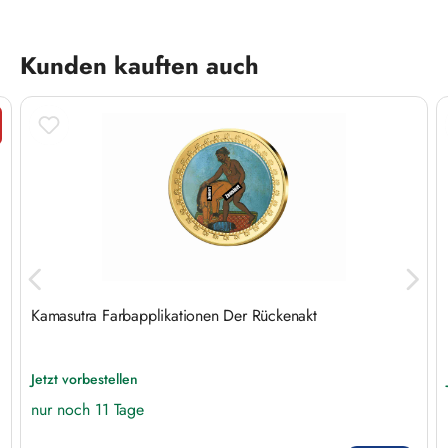
Produktgalerie überspringen
Kunden kauften auch
tt
Kamasutra Farbapplikationen Der Rückenakt
Jetzt vorbestellen
nur noch 11 Tage
Regulärer Preis: