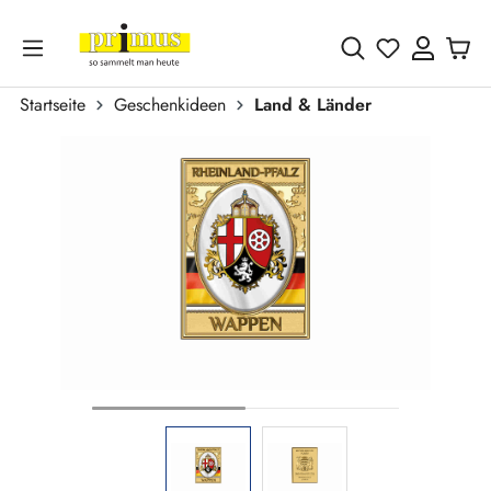
Zum Hauptinhalt springen
Du hast 0 
Startseite
Geschenkideen
Land & Länder
Bildergalerie überspringen