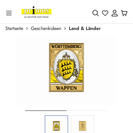
Zum Hauptinhalt springen
Du hast 0 
Startseite
Geschenkideen
Land & Länder
Bildergalerie überspringen