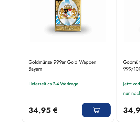
Goldmünze 999er Gold Wappen
Godmün
Bayern
999/10
Lieferzeit ca 2-4 Werktage
Jetzt vor
nur noc
Regulärer Preis:
Regulärer
34,95 €
34,9