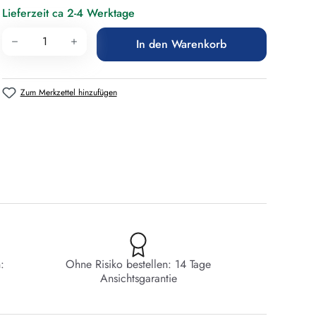
Lieferzeit ca 2-4 Werktage
Produkt Anzahl: Gib den gewünschten Wert 
In den Warenkorb
Zum Merkzettel hinzufügen
:
Ohne Risiko bestellen: 14 Tage
Ansichtsgarantie