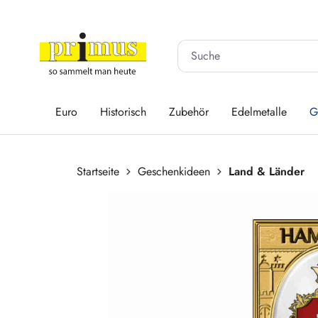
 Hauptinhalt springen
Zur Suche springen
Zur Hauptnavigation springen
Euro
Historisch
Zubehör
Edelmetalle
G
Startseite
Geschenkideen
Land & Länder
Bildergalerie überspringen