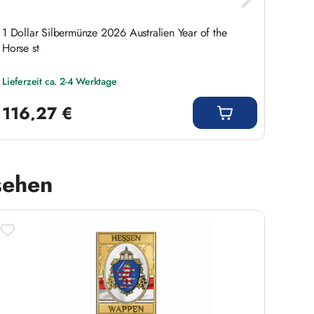
1 Dollar Silbermünze 2026 Australien Year of the
Goldm
Horse st
Westf
Lieferzeit ca. 2-4 Werktage
Liefer
Regulärer Preis:
Regulär
116,27 €
34,
sehen