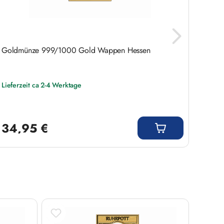
Goldmünze 999/1000 Gold Wappen Hessen
Goldm
Lieferzeit ca 2-4 Werktage
Liefer
Regulärer Preis:
Regulär
34,95 €
34,