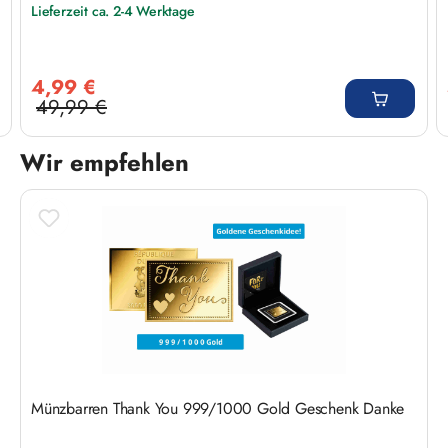
Lieferzeit ca. 2-4 Werktage
Verkaufspreis:
4,99 €
49,99 €
Regulärer Preis:
Wir empfehlen
Produktgalerie überspringen
Münzbarren Thank You 999/1000 Gold Geschenk Danke