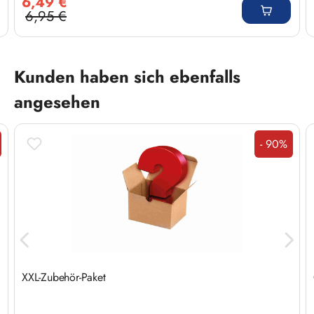
6,49 €
6,95 €
Regulärer Preis:
Produktgalerie überspringen
Kunden haben sich ebenfalls
angesehen
- 90%
tt
Rabatt
XXL-Zubehör-Paket