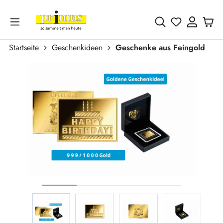
Zum Hauptinhalt springen
Du hast 0 
Startseite
Geschenkideen
Geschenke aus Feingold
Bildergalerie überspringen