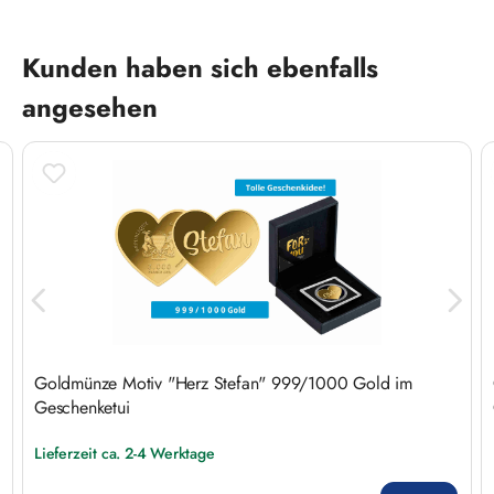
Produktgalerie überspringen
Kunden haben sich ebenfalls
angesehen
Goldmünze Motiv "Herz Stefan" 999/1000 Gold im
Geschenketui
Lieferzeit ca. 2-4 Werktage
Regulärer Preis: