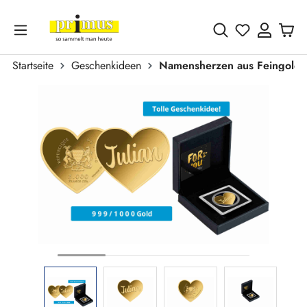
Zum Hauptinhalt springen
Du hast 0 
Startseite
Geschenkideen
Namensherzen aus Feingold
Bildergalerie überspringen