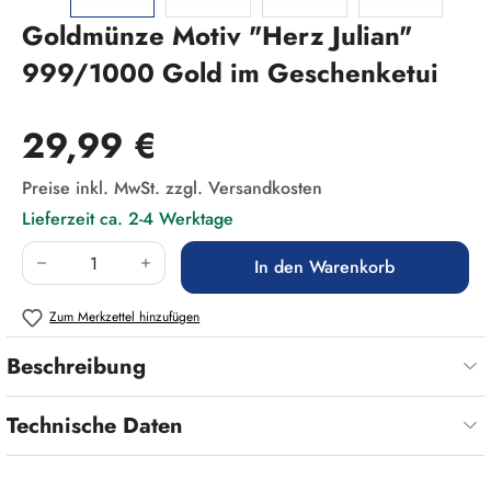
Goldmünze Motiv "Herz Julian"
999/1000 Gold im Geschenketui
Regulärer Preis:
29,99 €
Preise inkl. MwSt. zzgl. Versandkosten
Lieferzeit ca. 2-4 Werktage
Produkt Anzahl: Gib den gewünschten Wert ein
In den Warenkorb
Zum Merkzettel hinzufügen
Beschreibung
Technische Daten