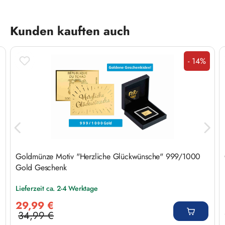
Produktgalerie überspringen
Kunden kauften auch
- 14%
Rabatt
Goldmünze Motiv "Herzliche Glückwünsche" 999/1000
Gold Geschenk
Lieferzeit ca. 2-4 Werktage
Verkaufspreis:
29,99 €
34,99 €
Regulärer Preis: