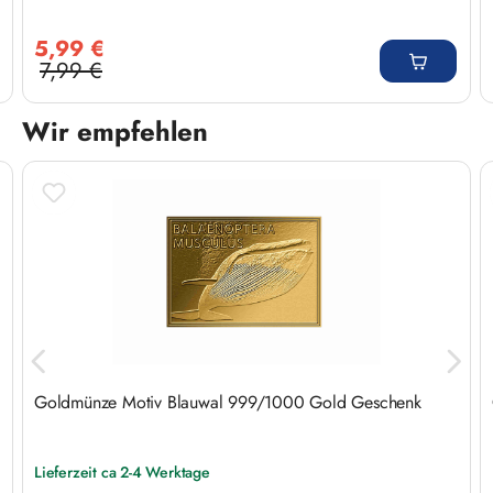
Verkaufspreis:
5,99 €
7,99 €
Regulärer Preis:
Wir empfehlen
Produktgalerie überspringen
Goldmünze Motiv Blauwal 999/1000 Gold Geschenk
Lieferzeit ca 2-4 Werktage
Regulärer Preis: