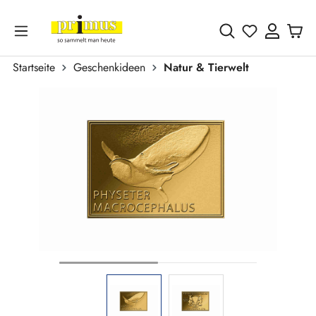
Zum Hauptinhalt springen
Du hast 0 
Startseite
Geschenkideen
Natur & Tierwelt
Bildergalerie überspringen