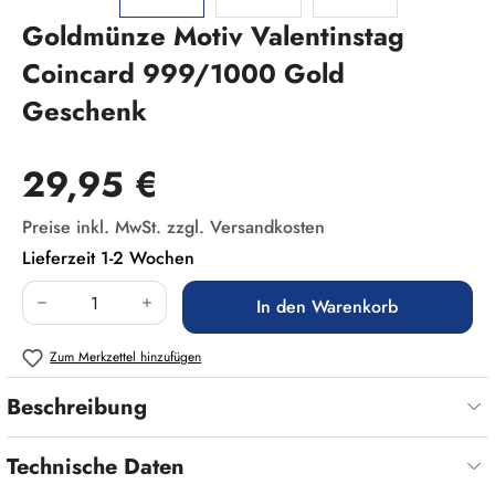
Goldmünze Motiv Valentinstag
Coincard 999/1000 Gold
Geschenk
Regulärer Preis:
29,95 €
Preise inkl. MwSt. zzgl. Versandkosten
Lieferzeit 1-2 Wochen
Produkt Anzahl: Gib den gewünschten Wert ein
In den Warenkorb
Zum Merkzettel hinzufügen
Beschreibung
Technische Daten