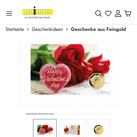
Zum Hauptinhalt springen
Du hast 0 
Startseite
Geschenkideen
Geschenke aus Feingold
Bildergalerie überspringen