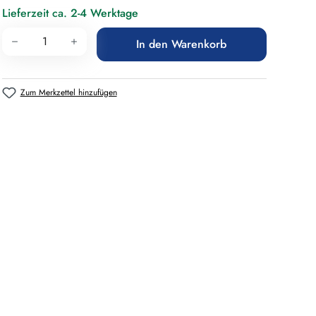
Lieferzeit ca. 2-4 Werktage
Produkt Anzahl: Gib den gewünschten Wert 
In den Warenkorb
Zum Merkzettel hinzufügen