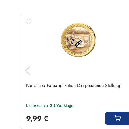
Gewicht: 33,5 g
Originalausgabe bei Auslieferung unzensiert
Inklusive Echtheitszertifikat
Ein faszinierendes Sammlerstück für Liebhabe
Sie sich dieses besondere Kamasutra-Motiv.
Kamasutra Farbapplikation Die pressende Stellung
Lieferzeit ca. 2-4 Werktage
Regulärer Preis:
9,99 €