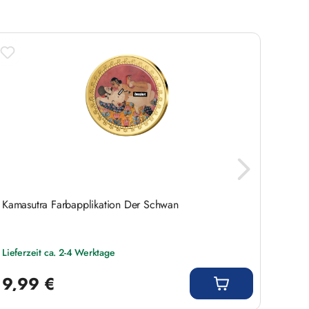
Kamasutra Farbapplikation Der Schwan
Kamasu
Lieferzeit ca. 2-4 Werktage
Liefer
Regulärer Preis:
Regulär
9,99 €
9,9