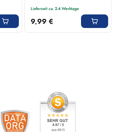
Lieferzeit ca. 2-4 Werktage
Liefer
Regulärer Preis:
Regulär
9,99 €
9,9