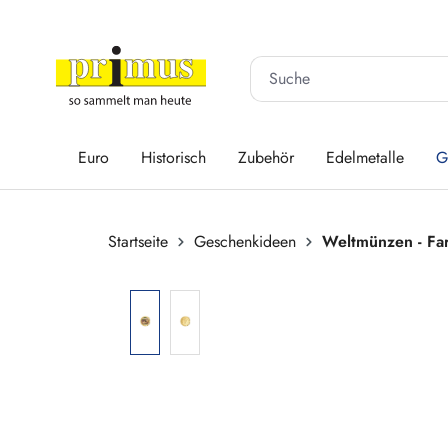
 Hauptinhalt springen
Zur Suche springen
Zur Hauptnavigation springen
Euro
Historisch
Zubehör
Edelmetalle
G
Startseite
Geschenkideen
Weltmünzen - Far
Bildergalerie überspringen