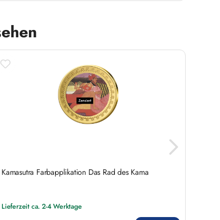
sehen
Kamasutra Farbapplikation Das Rad des Kama
Kamas
Lieferzeit ca. 2-4 Werktage
Liefer
Regulärer Preis:
Regulär