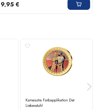
9,95 €
9,9
e
Kamasutra Farbapplikation Der
Kamasu
Liebesstuhl