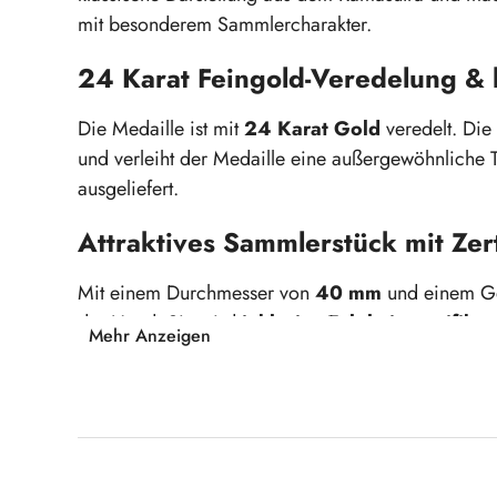
mit besonderem Sammlercharakter.
24 Karat Feingold-Veredelung & 
Die Medaille ist mit
24 Karat Gold
veredelt. Die
und verleiht der Medaille eine außergewöhnliche
ausgeliefert.
Attraktives Sammlerstück mit Zert
Mit einem Durchmesser von
40 mm
und einem G
der Hand. Sie wird
inklusive Echtheitszertifikat
Mehr Anzeigen
Sammlerstück oder besonderes Geschenk.
Kamasutra-Motiv: "Fellatio"
24 Karat goldveredelt mit 999/1000 Feingold
Hochwertige Farbapplikation
Durchmesser: 40 mm
Produktgalerie überspringen