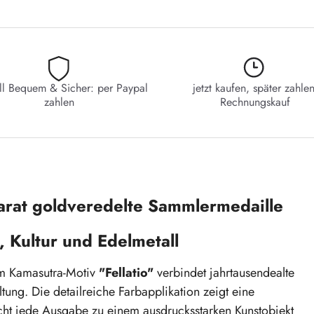
ll Bequem & Sicher: per Paypal
jetzt kaufen, später zahlen
zahlen
Rechnungskauf
Karat goldveredelte Sammlermedaille
, Kultur und Edelmetall
m Kamasutra-Motiv
"Fellatio"
verbindet jahrtausendealte
tung. Die detailreiche Farbapplikation zeigt eine
cht jede Ausgabe zu einem ausdrucksstarken Kunstobjekt