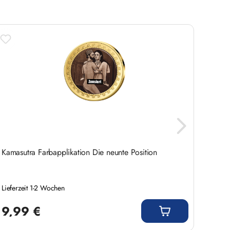
Kamasutra Farbapplikation Die neunte Position
Kamas
Lieferzeit 1-2 Wochen
Liefer
Regulärer Preis:
Regulär
9,99 €
9,9