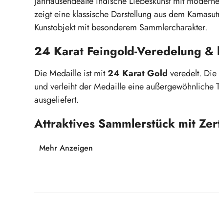
jahrtausendealte indische Liebeskunst mit moderne
zeigt eine klassische Darstellung aus dem Kamasu
Kunstobjekt mit besonderem Sammlercharakter.
24 Karat Feingold-Veredelung & 
Die Medaille ist mit
24 Karat Gold
veredelt. Die
und verleiht der Medaille eine außergewöhnliche
ausgeliefert.
Attraktives Sammlerstück mit Zert
Mit einem Durchmesser von
40 mm
und einem G
Mehr Anzeigen
der Hand. Sie wird
inklusive Echtheitszertifikat
Sammlerstück oder besonderes Geschenk.
Kamasutra-Motiv: "Der Rückenakt"
24 Karat goldveredelt mit 999/1000 Feingold
Produktgalerie überspringen