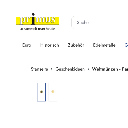
 Hauptinhalt springen
Zur Suche springen
Zur Hauptnavigation springen
Euro
Historisch
Zubehör
Edelmetalle
G
Startseite
Geschenkideen
Weltmünzen - Far
Bildergalerie überspringen