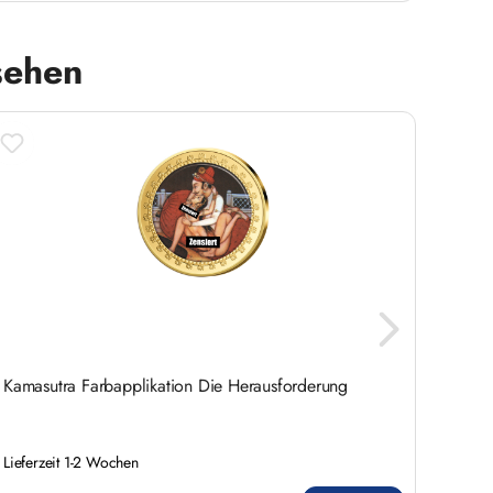
sehen
Kamasutra Farbapplikation Die Herausforderung
Kamas
Liebe
Lieferzeit 1-2 Wochen
Liefer
Regulärer Preis:
Regulär