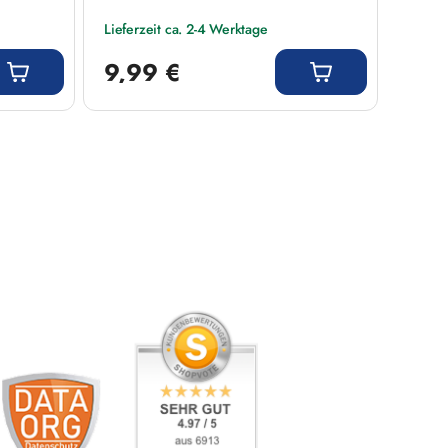
Lieferzeit ca. 2-4 Werktage
Liefer
Regulärer Preis:
Regulär
9,99 €
9,9