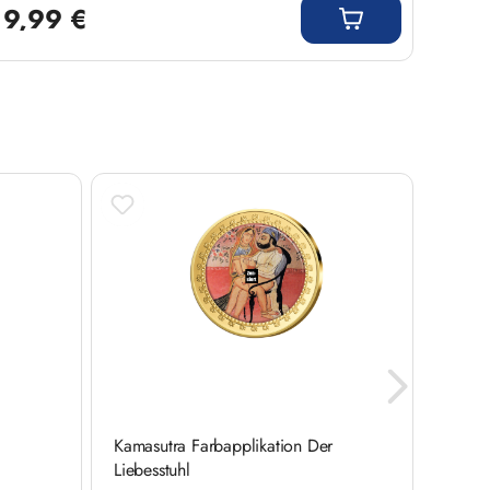
9,99 €
9,9
e
Kamasutra Farbapplikation Der
Kamasu
Liebesstuhl