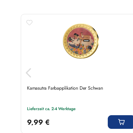
Hochwertige Farbapplikation
Durchmesser: 40 mm
Gewicht: 33,5 g
Originalausgabe bei Auslieferung unzensiert
Inklusive Echtheitszertifikat
Ein faszinierendes Sammlerstück für Liebhabe
Sie sich dieses besondere Kamasutra-Motiv.
Kamasutra Farbapplikation Der Schwan
Lieferzeit ca. 2-4 Werktage
Regulärer Preis:
9,99 €