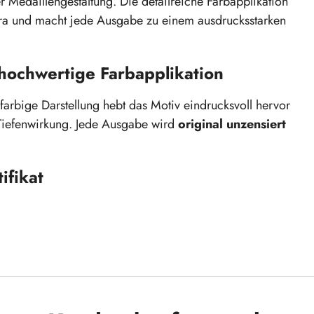
r Medaillengestaltung. Die detailreiche Farbapplikation
tra und macht jede Ausgabe zu einem ausdrucksstarken
hochwertige Farbapplikation
 farbige Darstellung hebt das Motiv eindrucksvoll hervor
 Tiefenwirkung. Jede Ausgabe wird
original unzensiert
ifikat
ewicht von
33,5 g
liegt diese Medaille hochwertig in
geliefert und eignet sich ideal als exklusives