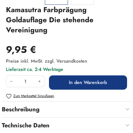
Kamasutra Farbprägung
Goldauflage Die stehende
Vereinigung
Regulärer Preis:
9,95 €
Preise inkl. MwSt. zzgl. Versandkosten
Lieferzeit ca. 2-4 Werktage
Produkt Anzahl: Gib den gewünschten Wert ein
In den Warenkorb
Zum Merkzettel hinzufügen
Beschreibung
Technische Daten