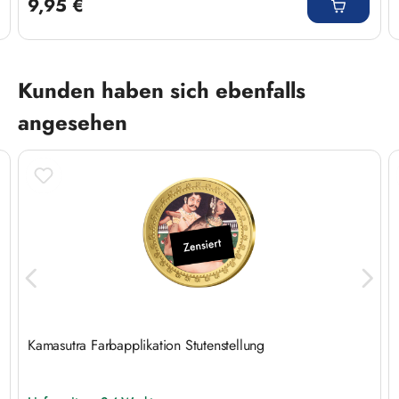
9,95 €
Produktgalerie überspringen
Kunden haben sich ebenfalls
angesehen
Kamasutra Farbapplikation Stutenstellung