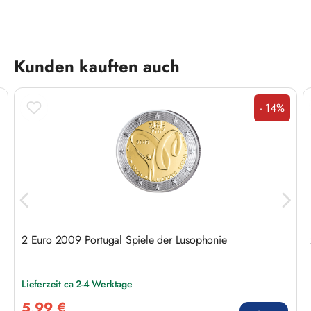
Produktgalerie überspringen
Kunden kauften auch
- 14%
Rabatt
2 Euro 2009 Portugal Spiele der Lusophonie
Lieferzeit ca 2-4 Werktage
Verkaufspreis:
5,99 €