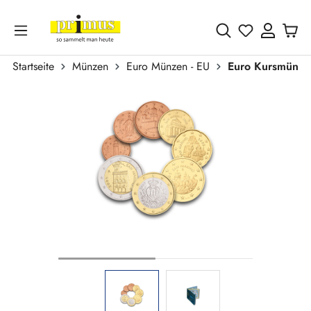
Zum Hauptinhalt springen
Du hast 0 
Startseite
Münzen
Euro Münzen - EU
Euro Kursmünze
Bildergalerie überspringen