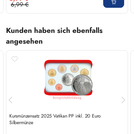
6,99 €
Regulärer Preis:
Produktgalerie überspringen
Kunden haben sich ebenfalls
angesehen
Kursmünzensatz 2025 Vatikan PP inkl. 20 Euro
Silbermünze