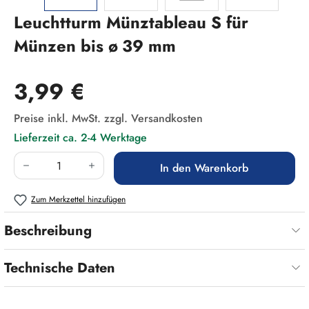
Leuchtturm Münztableau S für
Münzen bis ø 39 mm
Regulärer Preis:
3,99 €
Preise inkl. MwSt. zzgl. Versandkosten
Lieferzeit ca. 2-4 Werktage
Produkt Anzahl: Gib den gewünschten Wert ein
In den Warenkorb
Zum Merkzettel hinzufügen
Beschreibung
Technische Daten