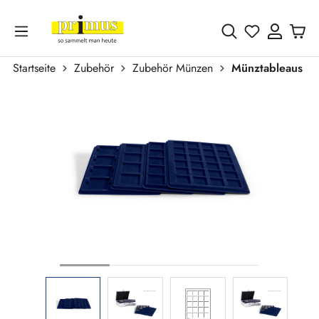
Zum Hauptinhalt springen
Du hast 0 
Startseite
Zubehör
Zubehör Münzen
Münztableaus
Bildergalerie überspringen