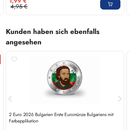
1,99 €
4,95 €
Regulärer Preis:
Produktgalerie überspringen
Kunden haben sich ebenfalls
angesehen
t
2 Euro 2026 Bulgarien Erste Euromünze Bulgariens mit
Farbapplikation